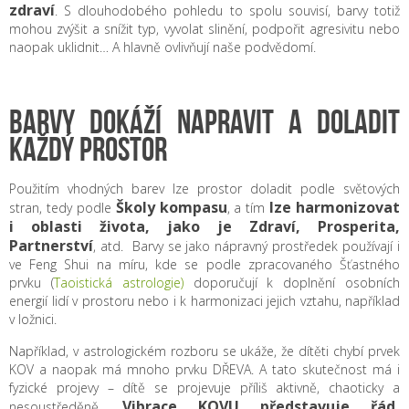
zdraví
. S dlouhodobého pohledu to spolu souvisí, barvy totiž
mohou zvýšit a snížit typ, vyvolat slinění, podpořit agresivitu nebo
naopak uklidnit… A hlavně ovlivňují naše podvědomí.
BARVY DOKÁŽÍ NAPRAVIT A DOLADIT
KAŽDÝ PROSTOR
Použitím vhodných barev lze prostor doladit podle světových
Školy kompasu
lze harmonizovat
stran, tedy podle
, a tím
i oblasti života, jako je Zdraví, Prosperita,
Partnerství
, atd. Barvy se jako nápravný prostředek používají i
ve Feng Shui na míru, kde se podle zpracovaného Šťastného
prvku (
Taoistická astrologie)
doporučují k doplnění osobních
energií lidí v prostoru nebo i k harmonizaci jejich vztahu, například
v ložnici.
Například, v astrologickém rozboru se ukáže, že dítěti chybí prvek
KOV a naopak má mnoho prvku DŘEVA. A tato skutečnost má i
fyzické projevy – dítě se projevuje příliš aktivně, chaoticky a
Vibrace KOVU představuje řád,
nesoustředěně.