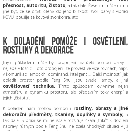
přesnost, autoritu, čistotu
, a tak dále. Řešením může mimo
jiné být, že se dítěti cíleně do jeho blízkosti zvolí barvy s vibrací
KOVU, použije se kovová zvonkohra, atd.
K DOLADĚNÍ POMŮŽE I OSVĚTLENÍ,
ROSTLINY A DEKORACE
Jiným příkladem může být propojení manželů pomocí barvy –
nejlépe v ložnici. Toto propojení lze provést ve více rovinách, např.
v komunikaci, emocích, dominanci, inteligenci… Další možností, jak
doladit prostor podle Feng Shui jsou světla, lampy, a jiná
osvětlovací technika.
Tímto způsobem ovlivníme nejen
atmosféru a dynamiku prostoru, ale především toky energií a
jejich „čistotu“.
rostliny, obrazy a jiné
K doladění nám mohou pomoci i
dekorační předměty, tkaniny, doplňky a symboly,
a
tak dále. S praxí se mi neustále rozšiřuje škála „triků“ k docílení
nápravy různých podle Feng Shui ne zcela vhodných situací v již