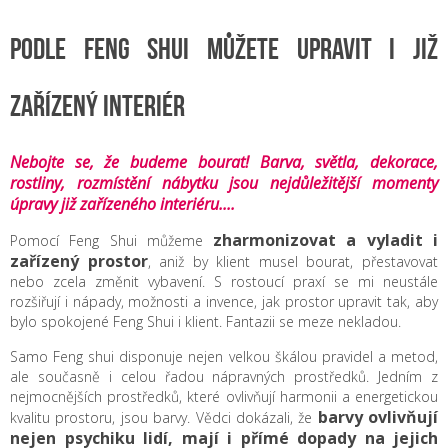
PODLE FENG SHUI MŮŽETE UPRAVIT I JIŽ
ZAŘÍZENÝ INTERIÉR
Nebojte se, že budeme bourat! Barva, světla, dekorace,
rostliny, rozmístění nábytku jsou nejdůležitější momenty
úpravy již zařízeného interiéru....
zharmonizovat a vyladit i
Pomocí Feng Shui můžeme
zařízený prostor
, aniž by klient musel bourat, přestavovat
nebo zcela změnit vybavení. S rostoucí praxí se mi neustále
rozšiřují i nápady, možnosti a invence, jak prostor upravit tak, aby
bylo spokojené Feng Shui i klient. Fantazii se meze nekladou.
Samo Feng shui disponuje nejen velkou škálou pravidel a metod,
ale současně i celou řadou nápravných prostředků. Jedním z
nejmocnějších prostředků, které ovlivňují harmonii a energetickou
barvy ovlivňují
kvalitu prostoru, jsou barvy. Vědci dokázali, že
nejen psychiku lidí, mají i přímé dopady na jejich