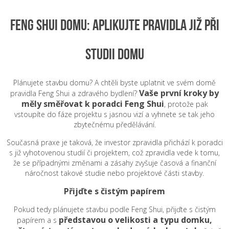
FENG SHUI DOMU: APLIKUJTE PRAVIDLA JIŽ PŘI
STUDII DOMU
Plánujete stavbu domu? A chtěli byste uplatnit ve svém domě
Vaše první kroky by
pravidla Feng Shui a zdravého bydlení?
měly směřovat k poradci Feng Shui
, protože pak
vstoupíte do fáze projektu s jasnou vizí a vyhnete se tak jeho
zbytečnému předělávání.
Současná praxe je taková, že investor zpravidla přichází k poradci
s již vyhotovenou studií či projektem, což zpravidla vede k tomu,
že se případnými změnami a zásahy zvyšuje časová a finanční
náročnost takové studie nebo projektové části stavby.
Přijďte s čistým papírem
Pokud tedy plánujete stavbu podle Feng Shui, přijďte s čistým
představou o velikosti a typu domku,
papírem a s