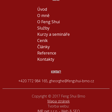
Úvod
O mně
O Feng Shui
Služby
Kurzy a semináře
Ceník
Články
Reference
Kontakty
kontakt:
+420 772 984 165
,
gheorghe@fengshui-brno.cz
Copyright © 2017 Feng Shui Brno
Mapa stránek
Tvorba webu:
IMP net s.r.o. - Web & SEO