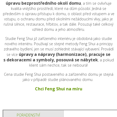
úpravu bezprostředního
okolí domu
, a tím se ovlivňuje
kvalita vnějšího prostředí, které na dům působí. Jedná se
především o úpravu přístupu k domu, o oblast před vstupem a ve
vstupu, o ochranu domu před okolními nežádoucími vlivy, jako je
rušná silnice, restaurace, hřbitov, a tak dále. Posuzuji také celkový
vzhled domu a jeho atmosféru.
Studie Feng Shui již zařízeného interiéru je obdobná jako studie
nového interiéru. Používají se stejné metody Feng Shui a principy
zdravého bydlení, jen se musí zohlednit stávající vybavení. Provádí
úpravy a nápravy (harmonizace), pracuje se
se více
s dekoracemi a symboly, posouvá se nábytek
, a pokud
klient sám nechce, tak se nebourá!
Cena studie Feng Shui postaveného a zařízeného domu je stejná
jako v případě studie plánovaného domu.
Chci Feng Shui na míru
PORADENSTVÍ