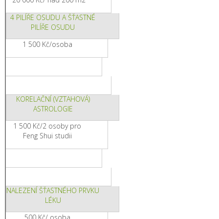
4 PILÍŘE OSUDU A ŠŤASTNÉ
PILÍŘE OSUDU
1 500 Kč/osoba
KORELAČNÍ (VZTAHOVÁ)
ASTROLOGIE
1 500 Kč/2 osoby pro
Feng Shui studii
NALEZENÍ ŠŤASTNÉHO PRVKU
LÉKU
500 Kč/ osoba