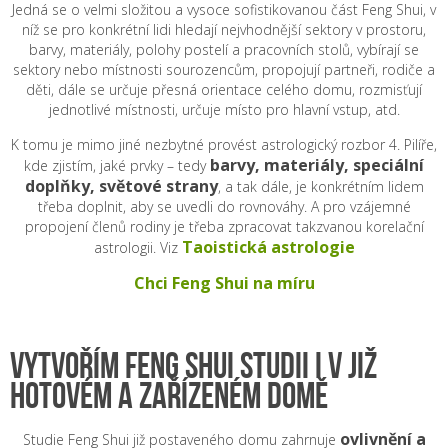
Jedná se o velmi složitou a vysoce sofistikovanou část Feng Shui, v
níž se pro konkrétní lidi hledají nejvhodnější sektory v prostoru,
barvy, materiály, polohy postelí a pracovních stolů, vybírají se
sektory nebo místnosti sourozencům, propojují partneři, rodiče a
děti, dále se určuje přesná orientace celého domu, rozmisťují
jednotlivé místnosti, určuje místo pro hlavní vstup, atd.
K tomu je mimo jiné nezbytné provést astrologický rozbor 4. Pilíře,
barvy, materiály, speciální
kde zjistím, jaké prvky – tedy
doplňky, světové strany
, a tak dále, je konkrétním lidem
třeba doplnit, aby se uvedli do rovnováhy. A pro vzájemné
propojení členů rodiny je třeba zpracovat takzvanou korelační
Taoistická astrologie
astrologii. Viz
Chci Feng Shui na míru
VYTVOŘÍM FENG SHUI STUDII I V JIŽ
HOTOVÉM A ZAŘÍZENÉM DOMĚ
ovlivnění a
Studie Feng Shui již postaveného domu zahrnuje