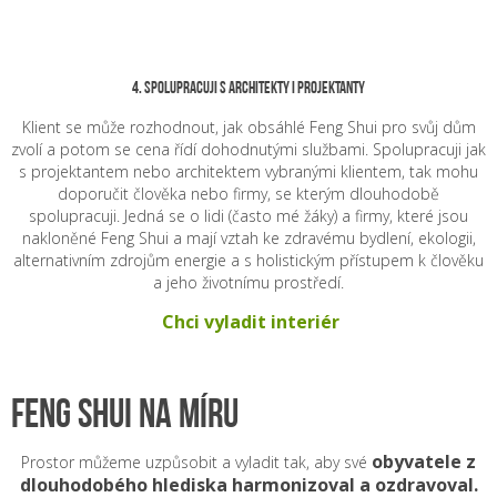
4. Spolupracuji s architekty i projektanty
Klient se může rozhodnout, jak obsáhlé Feng Shui pro svůj dům
zvolí a potom se cena řídí dohodnutými službami. Spolupracuji jak
s projektantem nebo architektem vybranými klientem, tak mohu
doporučit člověka nebo firmy, se kterým dlouhodobě
spolupracuji. Jedná se o lidi (často mé žáky) a firmy, které jsou
nakloněné Feng Shui a mají vztah ke zdravému bydlení, ekologii,
alternativním zdrojům energie a s holistickým přístupem k člověku
a jeho životnímu prostředí.
Chci vyladit interiér
FENG SHUI NA MÍRU
obyvatele z
Prostor můžeme uzpůsobit a vyladit tak, aby své
dlouhodobého hlediska harmonizoval a ozdravoval.