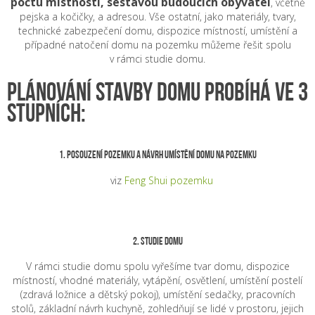
počtu místností, sestavou budoucích obyvatel
, včetně
pejska a kočičky, a adresou. Vše ostatní, jako materiály, tvary,
technické zabezpečení domu, dispozice místností, umístění a
případné natočení domu na pozemku můžeme řešit spolu
v rámci studie domu.
PLÁNOVÁNÍ STAVBY DOMU PROBÍHÁ VE 3
STUPNÍCH:
1. Posouzení pozemku a návrh umístění domu na pozemku
viz
Feng Shui pozemku
2. Studie domu
V rámci studie domu spolu vyřešíme tvar domu, dispozice
místností, vhodné materiály, vytápění, osvětlení, umístění postelí
(zdravá ložnice a dětský pokoj), umístění sedačky, pracovních
stolů, základní návrh kuchyně, zohledňují se lidé v prostoru, jejich