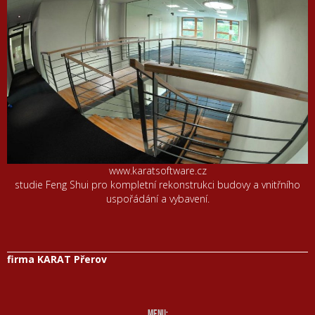
www.karatsoftware.cz
studie Feng Shui pro kompletní rekonstrukci budovy a vnitřního
uspořádání a vybavení.
firma KARAT Přerov
menu: