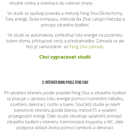
vhodné směry a orientace do světové strany.
Ve studii se využívají pravidla a metody Feng Shui (Škola formy,
Toky energií, Škola kompasu, metoda Ba Zhai, Létající Hvězda) a
principy zdravého bydlení.
Ve studii se automaticky zohledňují toky energie na pozemku
kolem domu, přístupové cesty a předzahrádka. Zahrada se ale
řeší již samostatně- viz
Feng Shui zahrady
.
Chci vypracovat studii
3. Interiér domu podle Feng Shui
Při vytváření interiéru podle pravidel Feng Shui a zdravého bydlení
se pracuje s úpravou toku energie pomocí rozmístění nábytku,
osvětlení, dekorací, rostlin a barev. Součástí studie je návrh
barevnosti interiéru (podle klienta, metod FS a vyvážení
jin/jangových energií. Dále studie obsahuje uplatnění principů
zdravého bydlení v interiéru, harmonizace koupelny a WC, dále
podpora oblastí života pomocí symbolů a dekorací.